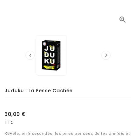



Juduku : La Fesse Cachée
30,00 €
TTC
Révèle, en 8 secondes, les pires pensées de tes ami(e)s et