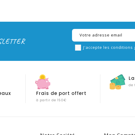
SLETTER
J'accepte les conditions 
La
de 
eaux
Frais de port offert
à partir de 150€