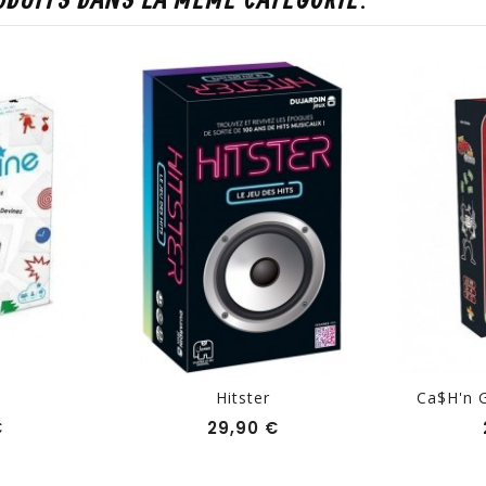
ODUITS DANS LA MÊME CATÉGORIE:
Hitster
Ca$h'n 
Prix
Prix
€
29,90 €