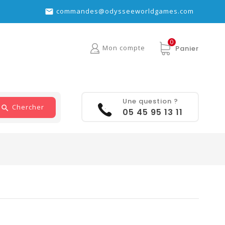
commandes@odysseeworldgames.com

0
Mon compte
Panier
Une question ?
Chercher
05 45 95 13 11