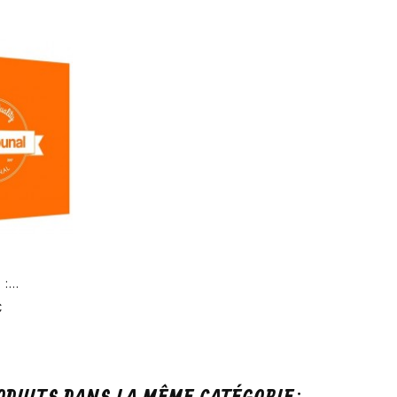
:...
Prix
€