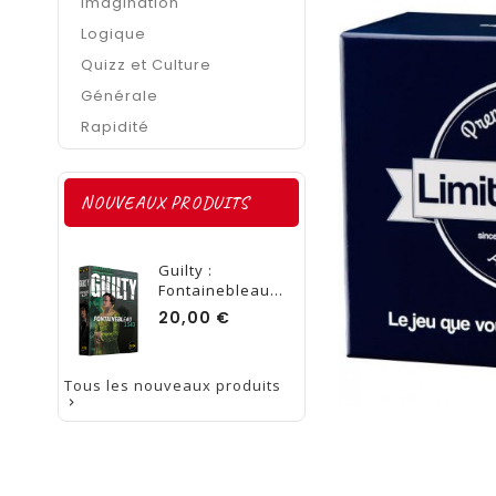
Imagination
Logique
Quizz et Culture
Générale
Rapidité
NOUVEAUX PRODUITS
Guilty :
Fontainebleau...
Prix
20,00 €
Tous les nouveaux produits
