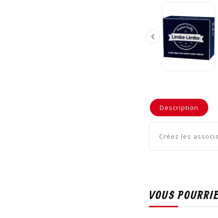

Description
Créez les associa
VOUS POURRIE