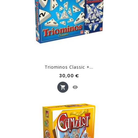
Triominos Classic +...
Prix
30,00 €