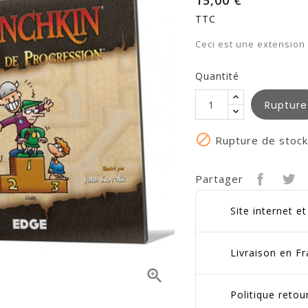
15,00 €
TTC
Ceci est une extension
Quantité
Rupture

Rupture de stock
Partager
Site internet e
Livraison en Fr

Politique reto