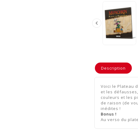

Description
Voici le Plateau
et les défausses,
couleurs et les 
de raison (de vo
inédites !
Bonus !
Au verso du plate