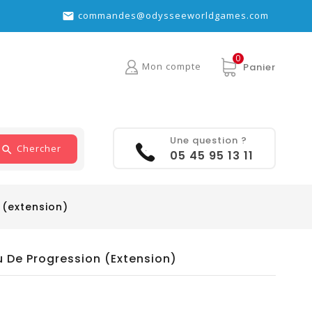
commandes@odysseeworldgames.com

0
Mon compte
Panier
Une question ?
Chercher
05 45 95 13 11
 (extension)
u De Progression (extension)