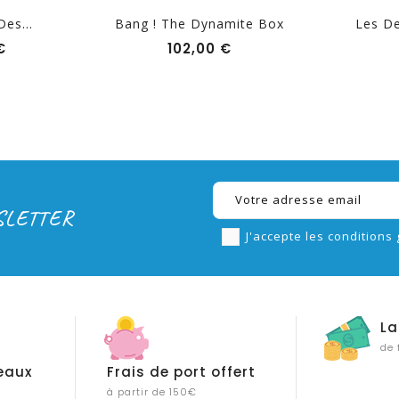
es...
Bang ! The Dynamite Box
Les D
Prix
Prix
€
102,00 €
SLETTER
J'accepte les conditions 
La
de 
eaux
Frais de port offert
à partir de 150€