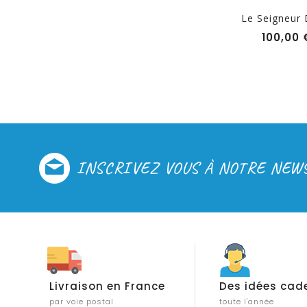
.
Revive
Le Seigneur D
Prix
76,00 €
100,00 
INSCRIVEZ VOUS À NOTRE NEW
Livraison en France
Des idées cad
par voie postal
toute l'année