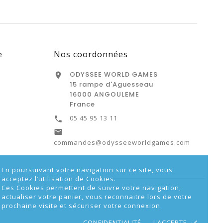
e
Nos coordonnées
ODYSSEE WORLD GAMES

15 rampe d'Aguesseau
16000 ANGOULEME
France
05 45 95 13 11


commandes@odysseeworldgames.com
En poursuivant votre navigation sur ce site, vous
acceptez l’utilisation de Cookies.
Ces Cookies permettent de suivre votre navigation,
actualiser votre panier, vous reconnaitre lors de votre
prochaine visite et sécuriser votre connexion.
CONFIDENTIALITÉ
J'ACCEPTE
done