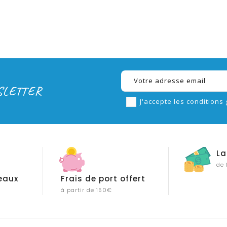
SLETTER
J'accepte les conditions 
La
de 
eaux
Frais de port offert
à partir de 150€