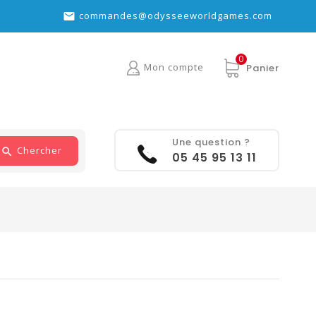
commandes@odysseeworldgames.com

0
Mon compte
Panier
Une question ?
Chercher
05 45 95 13 11