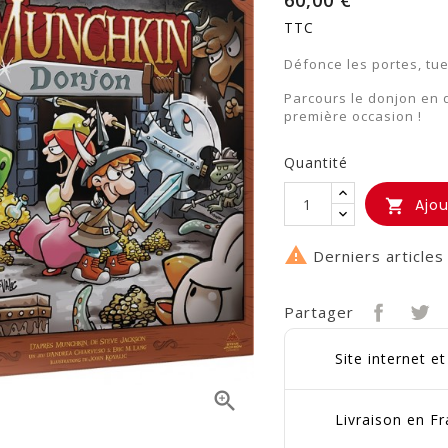
60,00 €
TTC
Défonce les portes, tue
Parcours le donjon en q
première occasion !
Quantité
Ajou


Derniers articles
Partager
Site internet e

Livraison en Fr