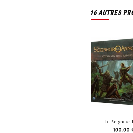
16 AUTRES PR
.
Munchkin Zombies
Le Seigneur D
Prix
25,00 €
100,00 