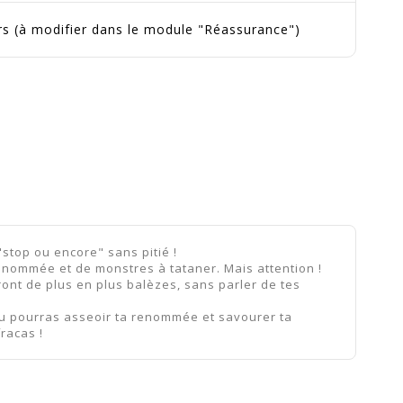
urs (à modifier dans le module "Réassurance")
"stop ou encore" sans pitié !
renommée et de monstres à tataner. Mais attention !
ront de plus en plus balèzes, sans parler de tes
 tu pourras asseoir ta renommée et savourer ta
fracas !