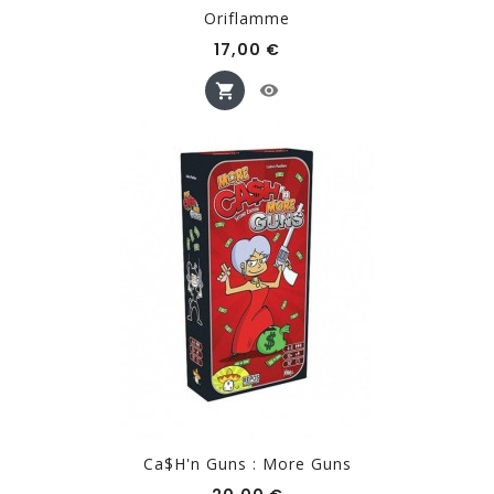
Oriflamme
Prix
17,00 €
Ca$h'n Guns : More Guns