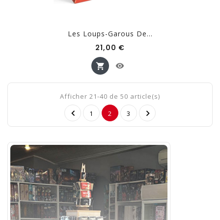
Les Loups-Garous De...
Prix
21,00 €
Afficher 21-40 de 50 article(s)


1
2
3