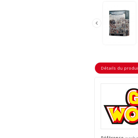

Détails du produi
Référence
warha