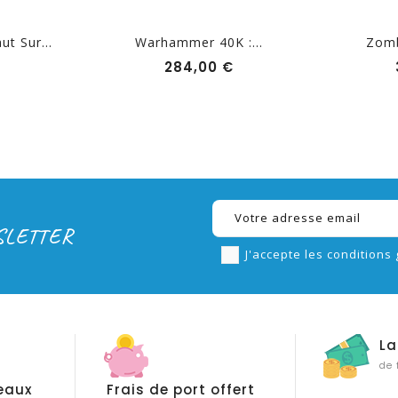
ut Sur...
Warhammer 40K :...
Zombi
Prix
Prix
284,00 €
SLETTER
J'accepte les conditions 
La
de 
eaux
Frais de port offert