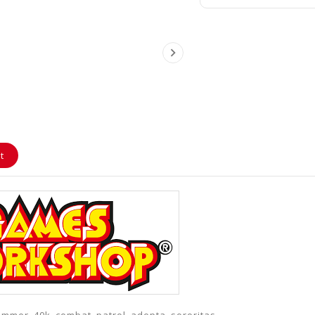

t
mmer_40k_combat_patrol_adepta_sororitas