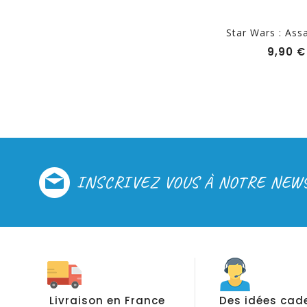
..
Star Wars : Assaut Sur...
Star Wars : Assa
Prix
9,95 €
9,90 €
INSCRIVEZ VOUS À NOTRE NEW
Livraison en France
Des idées cad