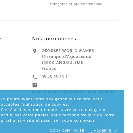
française et professionnelle
e
Nos coordonnées
ODYSSEE WORLD GAMES

15 rampe d'Aguesseau
16000 ANGOULEME
France
05 45 95 13 11


commandes@odysseeworldgames.com
En poursuivant votre navigation sur ce site, vous
acceptez l’utilisation de Cookies.
Ces Cookies permettent de suivre votre navigation,
actualiser votre panier, vous reconnaitre lors de votre
prochaine visite et sécuriser votre connexion.
CONFIDENTIALITÉ
J'ACCEPTE
done