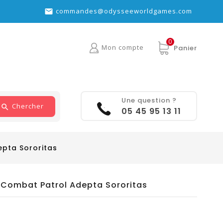
commandes@odysseeworldgames.com

0
Mon compte
Panier
Une question ?
Chercher
05 45 95 13 11
pta Sororitas
Combat Patrol Adepta Sororitas