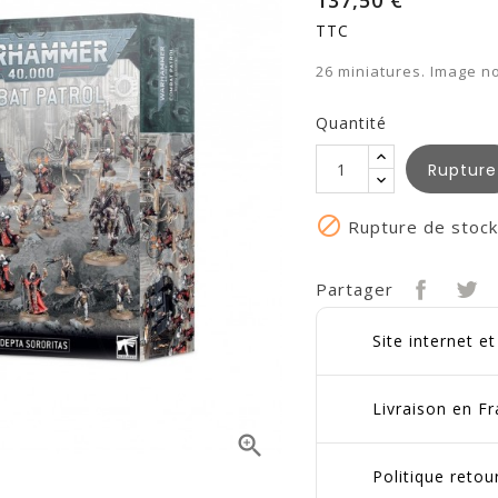
137,50 €
TTC
26 miniatures. Image no
Quantité
Rupture

Rupture de stock
Partager
Site internet e
Livraison en Fr

Politique reto