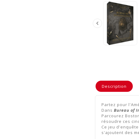

Description
Partez pour l'Am
Dans
Bureau of I
Parcourez Boston,
résoudre ces cinq
Ce jeu d'enquête
s'ajoutent des m