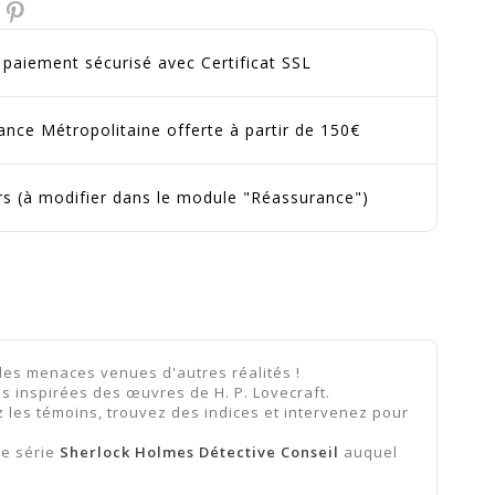
t paiement sécurisé avec Certificat SSL
ance Métropolitaine offerte à partir de 150€
urs (à modifier dans le module "Réassurance")
bles menaces venues d'autres réalités !
s inspirées des œuvres de H. P. Lovecraft.
z les témoins, trouvez des indices et intervenez pour
re série
Sherlock Holmes Détective Conseil
auquel