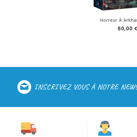
Similo : Animaux Sauvages
Horreur À Arkham
Prix
12,00 €
60,00 
INSCRIVEZ VOUS À NOTRE NEW