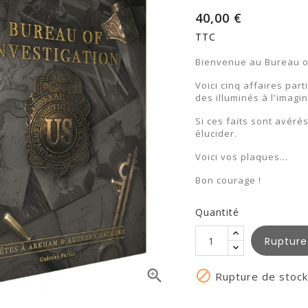
40,00 €
TTC
Bienvenue au Bureau of
Voici cinq affaires pa
des illuminés à l'imagi
Si ces faits sont avéré
élucider.
Voici vos plaques...
Bon courage !
Quantité
Rupture


Rupture de stock