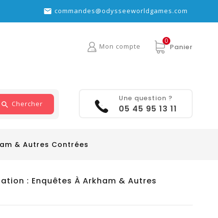
commandes@odysseeworldgames.com

0
Mon compte
Panier
Une question ?
Chercher
05 45 95 13 11
kham & Autres Contrées
gation : Enquêtes À Arkham & Autres