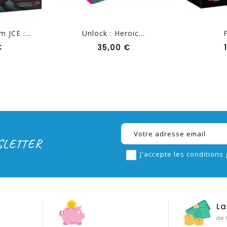
 JCE :...
Unlock : Heroic...
Prix
Prix
€
35,00 €
SLETTER
J'accepte les conditions 
La
de 