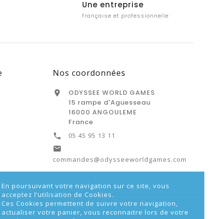
Une entreprise
française et professionnelle
e
Nos coordonnées
ODYSSEE WORLD GAMES

15 rampe d'Aguesseau
16000 ANGOULEME
France
05 45 95 13 11


commandes@odysseeworldgames.com
En poursuivant votre navigation sur ce site, vous
acceptez l’utilisation de Cookies.
Ces Cookies permettent de suivre votre navigation,
actualiser votre panier, vous reconnaitre lors de votre