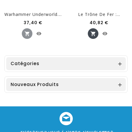
W
Arhammer Underworlds...
Le Trône De Fer :...
Prix
Prix
37,40 €
40,82 €
Catégories

Nouveaux Produits
