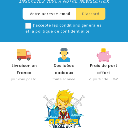
INSCRIVEZ VOUS À NOTRE NEWSLETTER
J'accepte les conditions générales
et la politique de confidentialité
Livraison en
Des idées
Frais de port
France
cadeaux
offert
par voie postal
toute l'année
à partir de 150€