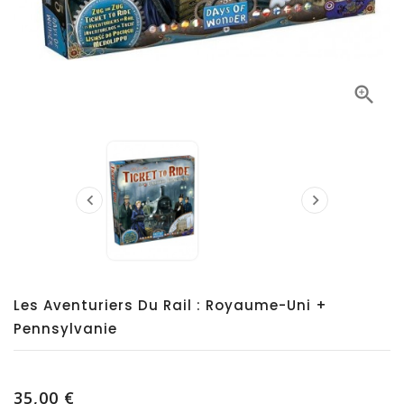



Les Aventuriers Du Rail : Royaume-Uni +
Pennsylvanie
35,00 €