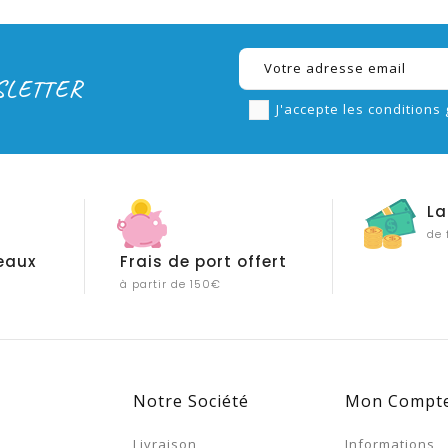
SLETTER
J'accepte les conditions 
La
de 
eaux
Frais de port offert
à partir de 150€
Notre Société
Mon Compt
s
Livraison
Informations