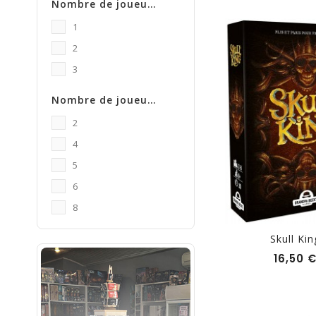
Nombre de joueur minimum
1
2
3
Nombre de joueurs maximum
2
4
5
6
8
Skull Kin
16,50 