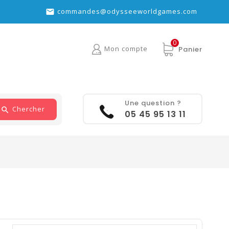
commandes@odysseeworldgames.com

0
Mon compte
Panier
Une question ?
Chercher
05 45 95 13 11