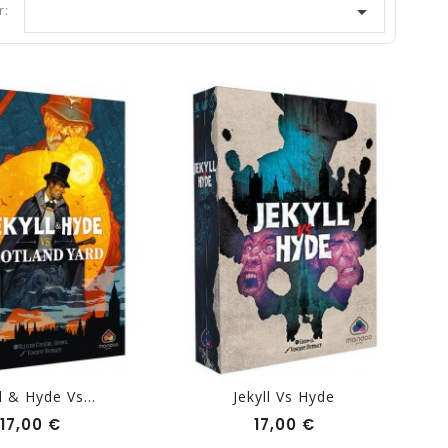

r:
l & Hyde Vs...
Jekyll Vs Hyde
Prix
Prix
17,00 €
17,00 €