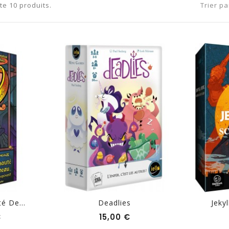
ste 10 produits.
Trier pa
 De...
Deadlies
Jekyl
Prix
Prix
€
15,00 €