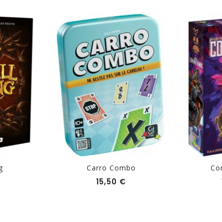
g
Carro Combo
Co
Prix
Prix
€
15,50 €