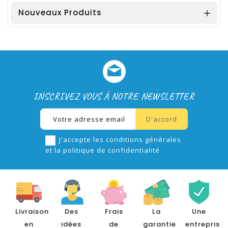
Nouveaux Produits

INSCRIVEZ VOUS À NOTRE NEWSLETTER
J'accepte les conditions générales
et la politique de confidentialité
Livraison
Des
Frais
La
Une
en
idées
de
garantie
entreprise